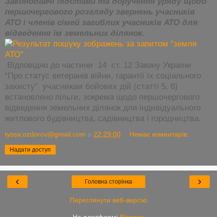
Законодавчі підстави та доручення уряду щодо
першочергового розгляду звернень учасників
АТО і членів сімей загиблих учасників АТО для
відведення їм земельних ділянок.
Відповідно до частини 14 ст. 12 Закону України
“Про статус ветеранів війни, гарантії їх соціального
захисту” учасникам бойових дій (статті 5, 6)
встановлено пільги, зокрема щодо першочергового
відведення земельних ділянок для індивідуального
житлового будівництва, садівництва і городництва.
tyssa.ozdorov@gmail.com
о
22:29:00
Немає коментарів:
Надати доступ
‹
›
Головна сторінка
Переглянути веб-версію
На платформі
Blogger
.