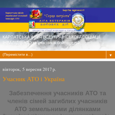
КАРПАТСЬКА ФІЛІЯ ВСЕУКРАЇНСЬКОЇ АСОЦІАЦІЇ
ІНВАЛІДІВ АТО та учасників бойових дій.
▼
вівторок, 5 вересня 2017 р.
Учасник АТО і Україна
Забезпечення учасників АТО та
членів сімей загиблих учасників
АТО земельними ділянками