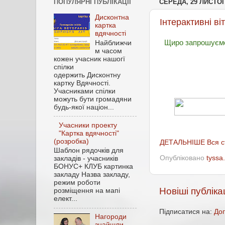
ПОПУЛЯРНІ ПУБЛІКАЦІЇ
СЕРЕДА, 29 ЛИСТОП
Дисконтна
Інтерактивні в
картка
вдячності
Щиро запрошуємо 
Найближчи
м часом
кожен учасник нашогї
спілки
одержить Дисконтну
картку Вдячності.
Учасниками спілки
можуть бути громадяни
будь-якої націон...
Учасники проекту
"Картка вдячності"
(розробка)
ДЕТАЛЬНІШЕ Вся 
Шаблон рядочків для
Опубліковано
tyssa
закладів - учасників
БОНУС+ КЛУБ картинка
закладу Назва закладу,
режим роботи
Новіші публікац
розміщення на мапі
елект...
Підписатися на:
Доп
Нагороди
знайшли