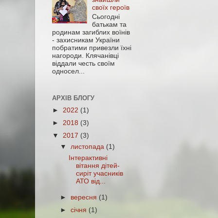
своїх героїв
Сьогодні
батькам та
родинам загиблих воїнів
- захисникам України
побратими привезли їхні
нагороди. Клячанівці
віддали честь своїм
односел...
АРХІВ БЛОГУ
►
2022
(1)
►
2018
(3)
▼
2017
(3)
▼
листопада
(1)
Інтерактивні
вітання дітей-
сиріт учасників
АТО від...
►
вересня
(1)
►
січня
(1)