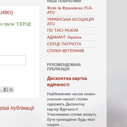
НАШІ ПОБРАТИМИ
Філія Ів-Франківска УСА-
АЖИВО)
АТО
УКРАЇНСЬКА АСОЦІАЦІЯ
АТО
ої групи "СЕРЦЕ
ПО ТИСІ РАЗОМ
АДАМАНТ Україна
СЕРЦЕ ПАТРІОТА
СПІЛКА ВЕТЕРАНІВ
РЕКОМЕНДОВАНА
ПУБЛІКАЦІЯ
Дисконтна картка
вдячності
Найближчим часом кожен
учасник нашогї спілки
одержить Дисконтну
іші публікації
картку Вдячності.
Учасниками спілки можуть
бути громадяни будь-якої
націон...