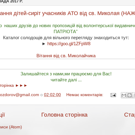
АДА 2017 Р.
ітання дітей-сиріт учасників АТО від св. Миколая (Н
наших друзів до нових пропозицій від волонтерської видавнич
ПАТРІОТА"
Каталог солодощів для вільного перегляду знаходиться тут:
►
https://goo.gl/1ZFpW8
Вітання від св. Миколайчика
Залишайтеся з нами,ми працюємо для Вас!
читайте далі ...
сторінка ►►►
.ozdorov@gmail.com
о
02:02:00
Немає коментарів:
ії
Головна сторінка
Стар
иси (Atom)