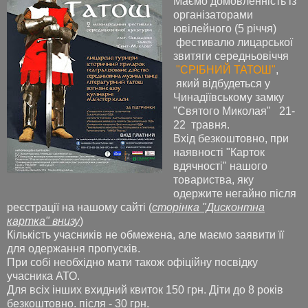
Маємо домовленність із
організаторами
ювілейного (5 річчя)
фестивалю лицарської
звитяги середньовіччя
"СРІБНИЙ ТАТОШ"
,
який відбудеться у
Чинадіївському замку
"Святого Миколая" 21-
22 травня.
Вхід безкоштовно, при
наявності "Карток
вдячності" нашого
товариства, яку
одержите негайно після
реєстрації на нашому сайті (
сторінка "Дисконтна
картка" внизу
)
Кількість учасників не обмежена, але маємо заявити її
для одержання пропусків.
При собі необхідно мати також офіційну посвідку
учасника АТО.
Для всіх інших вхидний квиток 150 грн. Діти до 8 років
безкоштовно. після - 30 грн.