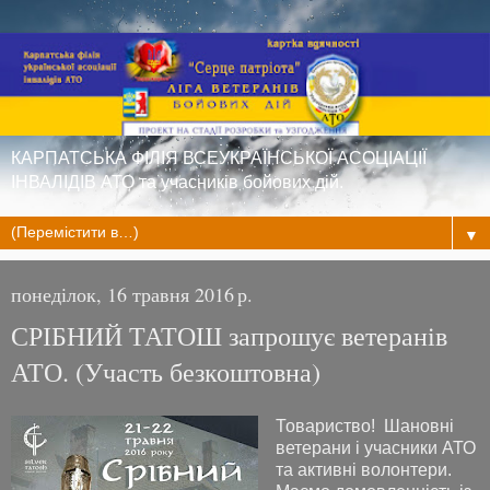
КАРПАТСЬКА ФІЛІЯ ВСЕУКРАЇНСЬКОЇ АСОЦІАЦІЇ
ІНВАЛІДІВ АТО та учасників бойових дій.
▼
понеділок, 16 травня 2016 р.
СРІБНИЙ ТАТОШ запрошує ветеранів
АТО. (Участь безкоштовна)
Товариство! Шановні
ветерани і учасники АТО
та активні волонтери.